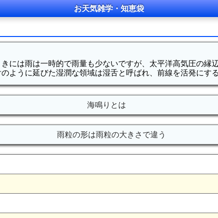
お天気雑学・知恵袋
ときには雨は一時的で雨量も少ないですが、太平洋高気圧の縁
舌のように延びた湿潤な領域は湿舌と呼ばれ、前線を活発にす
海鳴りとは
雨粒の形は雨粒の大きさで違う