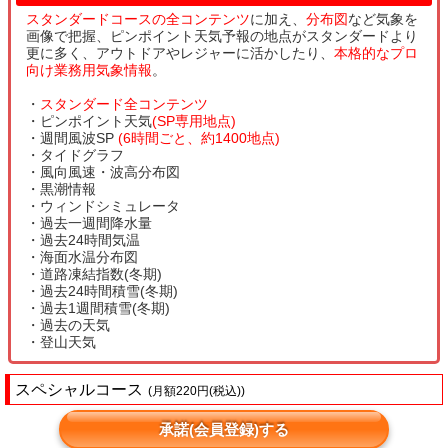
スタンダードコースの全コンテンツ
に加え、
分布図
など気象を
画像で把握、ピンポイント天気予報の地点がスタンダードより
更に多く、アウトドアやレジャーに活かしたり、
本格的なプロ
向け業務用気象情報
。
・
スタンダード全コンテンツ
・ピンポイント天気
(SP専用地点)
・週間風波SP
(6時間ごと、約1400地点)
・タイドグラフ
・風向風速・波高分布図
・黒潮情報
・ウィンドシミュレータ
・過去一週間降水量
・過去24時間気温
・海面水温分布図
・道路凍結指数(冬期)
・過去24時間積雪(冬期)
・過去1週間積雪(冬期)
・過去の天気
・登山天気
スペシャルコース
(月額220円(税込))
承諾(会員登録)する