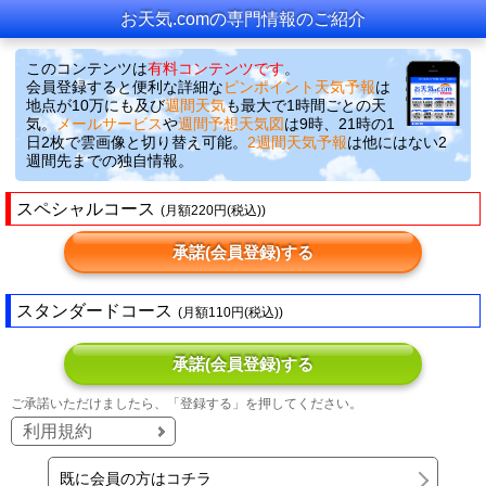
お天気.comの専門情報のご紹介
このコンテンツは
有料コンテンツです
。
会員登録すると便利な詳細な
ピンポイント天気予報
は
地点が10万にも及び
週間天気
も最大で1時間ごとの天
気。
メールサービス
や
週間予想天気図
は9時、21時の1
日2枚で雲画像と切り替え可能。
2週間天気予報
は他にはない2
週間先までの独自情報。
スペシャルコース
(月額220円(税込))
承諾(会員登録)する
スタンダードコース
(月額110円(税込))
承諾(会員登録)する
ご承諾いただけましたら、「登録する」を押してください。
利用規約
既に会員の方はコチラ