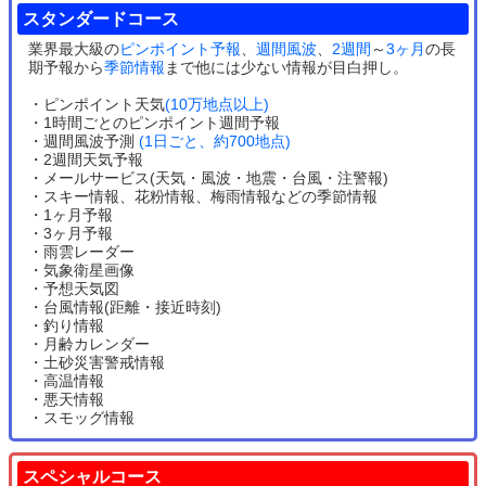
スタンダードコース
業界最大級の
ピンポイント予報
、
週間風波
、
2週間
～
3ヶ月
の長
期予報から
季節情報
まで他には少ない情報が目白押し。
・ピンポイント天気
(10万地点以上)
・1時間ごとのピンポイント週間予報
・週間風波予測
(1日ごと、約700地点)
・2週間天気予報
・メールサービス(天気・風波・地震・台風・注警報)
・スキー情報、花粉情報、梅雨情報などの季節情報
・1ヶ月予報
・3ヶ月予報
・雨雲レーダー
・気象衛星画像
・予想天気図
・台風情報(距離・接近時刻)
・釣り情報
・月齢カレンダー
・土砂災害警戒情報
・高温情報
・悪天情報
・スモッグ情報
スペシャルコース