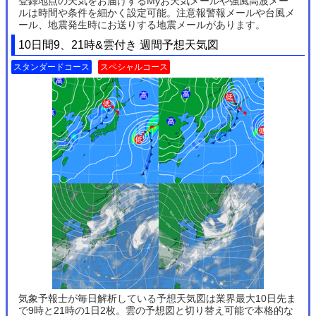
登録地点の天気をお届けするMyお天気メールや強風高波メー
ルは時間や条件を細かく設定可能。注意報警報メールや台風メ
ール、地震発生時にお送りする地震メールがあります。
10日間9、21時&雲付き 週間予想天気図
スタンダードコース
スペシャルコース
気象予報士が毎日解析している予想天気図は業界最大10日先ま
で9時と21時の1日2枚。雲の予想図と切り替え可能で本格的な