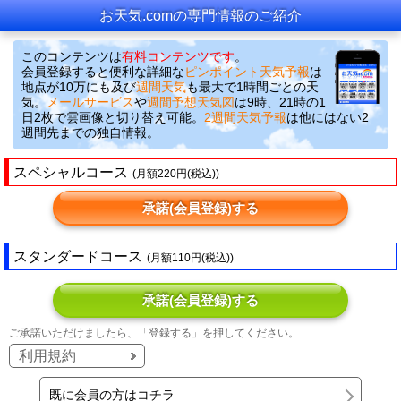
お天気.comの専門情報のご紹介
このコンテンツは
有料コンテンツです
。
会員登録すると便利な詳細な
ピンポイント天気予報
は
地点が10万にも及び
週間天気
も最大で1時間ごとの天
気。
メールサービス
や
週間予想天気図
は9時、21時の1
日2枚で雲画像と切り替え可能。
2週間天気予報
は他にはない2
週間先までの独自情報。
スペシャルコース
(月額220円(税込))
承諾(会員登録)する
スタンダードコース
(月額110円(税込))
承諾(会員登録)する
ご承諾いただけましたら、「登録する」を押してください。
利用規約
既に会員の方はコチラ