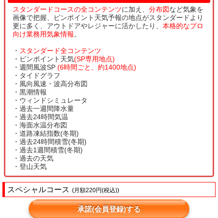
スタンダードコースの全コンテンツ
に加え、
分布図
など気象を
画像で把握、ピンポイント天気予報の地点がスタンダードより
更に多く、アウトドアやレジャーに活かしたり、
本格的なプロ
向け業務用気象情報
。
・
スタンダード全コンテンツ
・ピンポイント天気
(SP専用地点)
・週間風波SP
(6時間ごと、約1400地点)
・タイドグラフ
・風向風速・波高分布図
・黒潮情報
・ウィンドシミュレータ
・過去一週間降水量
・過去24時間気温
・海面水温分布図
・道路凍結指数(冬期)
・過去24時間積雪(冬期)
・過去1週間積雪(冬期)
・過去の天気
・登山天気
スペシャルコース
(月額220円(税込))
承諾(会員登録)する