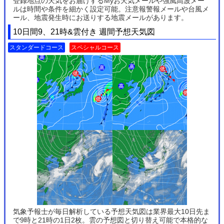
登録地点の天気をお届けするMyお天気メールや強風高波メー
ルは時間や条件を細かく設定可能。注意報警報メールや台風メ
ール、地震発生時にお送りする地震メールがあります。
10日間9、21時&雲付き 週間予想天気図
スタンダードコース
スペシャルコース
気象予報士が毎日解析している予想天気図は業界最大10日先ま
で9時と21時の1日2枚。雲の予想図と切り替え可能で本格的な