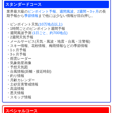
スタンダードコース
業界最大級の
ピンポイント予報
、
週間風波
、
2週間
～
3ヶ月
の長
期予報から
季節情報
まで他には少ない情報が目白押し。
・ピンポイント天気
(10万地点以上)
・1時間ごとのピンポイント週間予報
・週間風波予測
(1日ごと、約700地点)
・2週間天気予報
・メールサービス(天気・風波・地震・台風・注警報)
・スキー情報、花粉情報、梅雨情報などの季節情報
・1ヶ月予報
・3ヶ月予報
・雨雲レーダー
・気象衛星画像
・予想天気図
・台風情報(距離・接近時刻)
・釣り情報
・月齢カレンダー
・土砂災害警戒情報
・高温情報
・悪天情報
・スモッグ情報
スペシャルコース