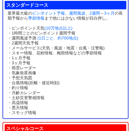
スタンダードコース
業界最大級の
ピンポイント予報
、
週間風波
、
2週間
～
3ヶ月
の長
期予報から
季節情報
まで他には少ない情報が目白押し。
・ピンポイント天気
(10万地点以上)
・1時間ごとのピンポイント週間予報
・週間風波予測
(1日ごと、約700地点)
・2週間天気予報
・メールサービス(天気・風波・地震・台風・注警報)
・スキー情報、花粉情報、梅雨情報などの季節情報
・1ヶ月予報
・3ヶ月予報
・雨雲レーダー
・気象衛星画像
・予想天気図
・台風情報(距離・接近時刻)
・釣り情報
・月齢カレンダー
・土砂災害警戒情報
・高温情報
・悪天情報
・スモッグ情報
スペシャルコース