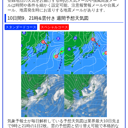
登録地点の天気をお届けするMyお天気メールや強風高波メー
ルは時間や条件を細かく設定可能。注意報警報メールや台風メ
ール、地震発生時にお送りする地震メールがあります。
10日間9、21時&雲付き 週間予想天気図
スタンダードコース
スペシャルコース
気象予報士が毎日解析している予想天気図は業界最大10日先ま
で9時と21時の1日2枚。雲の予想図と切り替え可能で本格的な