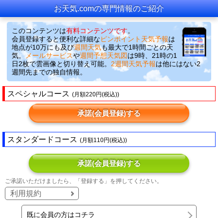
お天気.comの専門情報のご紹介
このコンテンツは
有料コンテンツです
。
会員登録すると便利な詳細な
ピンポイント天気予報
は
地点が10万にも及び
週間天気
も最大で1時間ごとの天
気。
メールサービス
や
週間予想天気図
は9時、21時の1
日2枚で雲画像と切り替え可能。
2週間天気予報
は他にはない2
週間先までの独自情報。
スペシャルコース
(月額220円(税込))
承諾(会員登録)する
スタンダードコース
(月額110円(税込))
承諾(会員登録)する
ご承諾いただけましたら、「登録する」を押してください。
利用規約
既に会員の方はコチラ