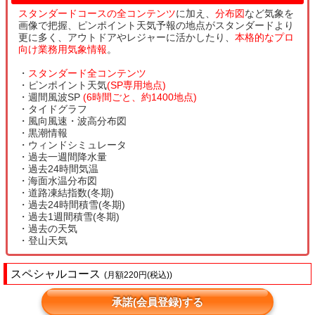
スタンダードコースの全コンテンツ
に加え、
分布図
など気象を
画像で把握、ピンポイント天気予報の地点がスタンダードより
更に多く、アウトドアやレジャーに活かしたり、
本格的なプロ
向け業務用気象情報
。
・
スタンダード全コンテンツ
・ピンポイント天気
(SP専用地点)
・週間風波SP
(6時間ごと、約1400地点)
・タイドグラフ
・風向風速・波高分布図
・黒潮情報
・ウィンドシミュレータ
・過去一週間降水量
・過去24時間気温
・海面水温分布図
・道路凍結指数(冬期)
・過去24時間積雪(冬期)
・過去1週間積雪(冬期)
・過去の天気
・登山天気
スペシャルコース
(月額220円(税込))
承諾(会員登録)する