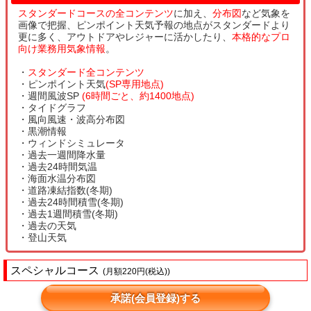
スタンダードコースの全コンテンツ
に加え、
分布図
など気象を
画像で把握、ピンポイント天気予報の地点がスタンダードより
更に多く、アウトドアやレジャーに活かしたり、
本格的なプロ
向け業務用気象情報
。
・
スタンダード全コンテンツ
・ピンポイント天気
(SP専用地点)
・週間風波SP
(6時間ごと、約1400地点)
・タイドグラフ
・風向風速・波高分布図
・黒潮情報
・ウィンドシミュレータ
・過去一週間降水量
・過去24時間気温
・海面水温分布図
・道路凍結指数(冬期)
・過去24時間積雪(冬期)
・過去1週間積雪(冬期)
・過去の天気
・登山天気
スペシャルコース
(月額220円(税込))
承諾(会員登録)する