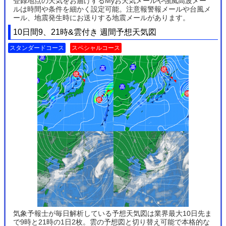
登録地点の天気をお届けするMyお天気メールや強風高波メー
ルは時間や条件を細かく設定可能。注意報警報メールや台風メ
ール、地震発生時にお送りする地震メールがあります。
10日間9、21時&雲付き 週間予想天気図
スタンダードコース
スペシャルコース
気象予報士が毎日解析している予想天気図は業界最大10日先ま
で9時と21時の1日2枚。雲の予想図と切り替え可能で本格的な