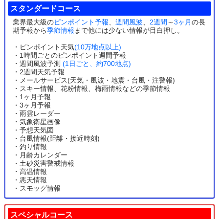
スタンダードコース
業界最大級の
ピンポイント予報
、
週間風波
、
2週間
～
3ヶ月
の長
期予報から
季節情報
まで他には少ない情報が目白押し。
・ピンポイント天気
(10万地点以上)
・1時間ごとのピンポイント週間予報
・週間風波予測
(1日ごと、約700地点)
・2週間天気予報
・メールサービス(天気・風波・地震・台風・注警報)
・スキー情報、花粉情報、梅雨情報などの季節情報
・1ヶ月予報
・3ヶ月予報
・雨雲レーダー
・気象衛星画像
・予想天気図
・台風情報(距離・接近時刻)
・釣り情報
・月齢カレンダー
・土砂災害警戒情報
・高温情報
・悪天情報
・スモッグ情報
スペシャルコース