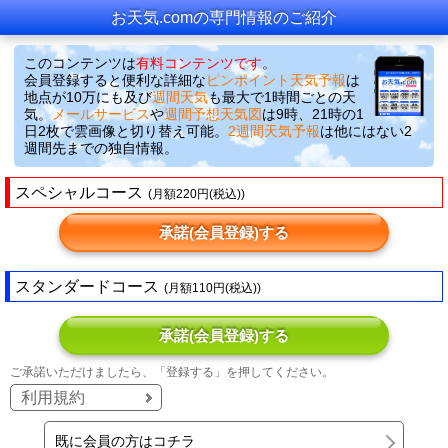
お天気.comの専門情報のご紹介
このコンテンツは
有料コンテンツです
。
会員登録すると便利な詳細な
ピンポイント天気予報
は
地点が10万にも及び
週間天気
も最大で1時間ごとの天
気。
メールサービス
や
週間予想天気図
は9時、21時の1
日2枚で雲画像と切り替え可能。
2週間天気予報
は他にはない2
週間先までの独自情報。
スペシャルコース
(月額220円(税込))
承諾(会員登録)する
スタンダードコース
(月額110円(税込))
承諾(会員登録)する
ご承諾いただけましたら、「登録する」を押してください。
利用規約
既に会員の方はコチラ